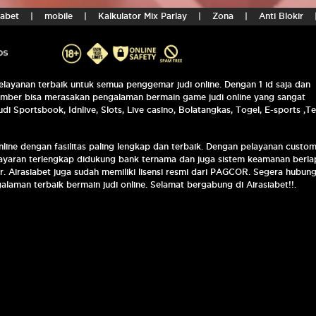
iabet
|
mobile
|
Kalkulator Mix Parlay
|
Zona
|
Anti Blokir
layanan terbaik untuk semua penggemar judi online. Dengan 1 id saja dan
ember bisa merasakan pengalaman bermain game judi online yang sangat
 Sportsbook, Idnlive, Slots, Live casino, Bolatangkas, Togel, E-sports ,
nline dengan fasilitas paling lengkap dan terbaik. Dengan pelayanan custo
ayaran terlengkap didukung bank ternama dan juga sistem keamanan berla
irasiabet juga sudah memiliki lisensi resmi dari PAGCOR. Segera hubung
aman terbaik bermain judi online. Selamat bergabung di Airasiabet!!.