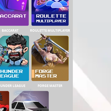
BACCARAT
ROULETTE MULTIPLAYER
UNDER LEAGUE
FORGE MASTER