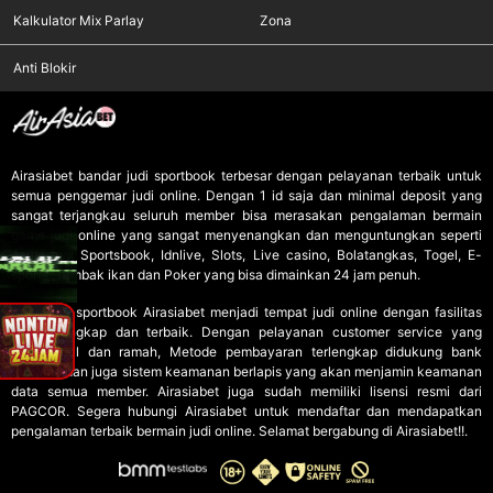
Kalkulator Mix Parlay
Zona
Anti Blokir
Airasiabet
bandar judi sportbook terbesar dengan pelayanan terbaik untuk
semua penggemar judi online. Dengan 1 id saja dan minimal deposit yang
sangat terjangkau seluruh member bisa merasakan pengalaman bermain
game judi online yang sangat menyenangkan dan menguntungkan seperti
game judi Sportsbook, Idnlive, Slots, Live casino, Bolatangkas, Togel, E-
sports ,Tembak ikan dan Poker yang bisa dimainkan 24 jam penuh.
Agen judi sportbook
Airasiabet menjadi tempat judi online dengan fasilitas
paling lengkap dan terbaik. Dengan pelayanan customer service yang
profesional dan ramah, Metode pembayaran terlengkap didukung bank
ternama dan juga sistem keamanan berlapis yang akan menjamin keamanan
data semua member. Airasiabet juga sudah memiliki lisensi resmi dari
PAGCOR. Segera hubungi Airasiabet untuk mendaftar dan mendapatkan
pengalaman terbaik bermain judi online. Selamat bergabung di Airasiabet!!.