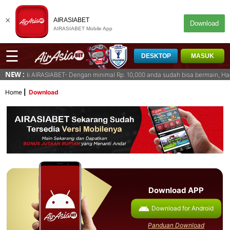
×
AIRASIABET
Download
AIRASIABET Mobile App
☰
DESKTOP
MASUK
NEW :
atang di AIRASIABET- Dengan minimal Rp. 10,000 anda sudah bisa bermain, Ha
Home
Download
Download APP
Download for Android
Panduan Download